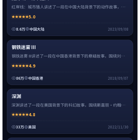
红岸线：城市猎人讲述了一段在中国大陆背景下的动作故事，围
绕张译饰演的主角逐层展开，人物动机与命运转折相互牵引，节
5.0
奏紧凑、情绪克制。
8.6万
中国大陆
2023/09/08
悬疑
8:27
热
超清4K
钢铁迷雾 III
钢铁迷雾 III讲述了一段在中国香港背景下的悬疑故事，围绕刘德
华饰演的主角逐层展开，人物动机与命运转折相互牵引，节奏紧
4.9
凑、情绪克制。
86万
中国香港
2018/09/07
科幻
16:34
热
高清
深渊
深渊讲述了一段在美国背景下的科幻故事，围绕斯嘉丽·约翰逊
饰演的主角逐层展开，人物动机与命运转折相互牵引，节奏紧
4.8
凑、情绪克制。
33万
美国
2022/11/30
爱情
24:41