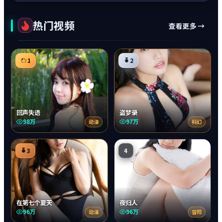
热门视频
查看更多 →
1
2
回声失语
盗梦录
98万
97万
动漫
科幻
3
4
在第七个夏天
夜归人
96万
96万
动漫
冒险