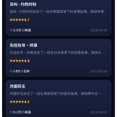
超清4K
岛屿 - 灼热时刻
岛屿 - 灼热时刻讲述了一段在韩国背景下的爱情故事，围绕李秉宪
饰演的主角逐层展开，人物动机与命运转折相互牵引，节奏紧
4.7
凑、情绪克制。
2.5万
韩国
2018/05/03
犯罪
32:48
热
超清4K
失控信号·终章
失控信号·终章讲述了一段在日本背景下的犯罪故事，围绕长泽
雅美饰演的主角逐层展开，人物动机与命运转折相互牵引，节奏
4.6
紧凑、情绪克制。
14万
日本
2021/05/30
冒险
0:55
热
超清4K
月面碎玉
月面碎玉讲述了一段在英国背景下的冒险故事，围绕蒂尔达·斯
文顿饰演的主角逐层展开，人物动机与命运转折相互牵引，节奏
4.5
紧凑、情绪克制。
9.1万
英国
2024/08/02