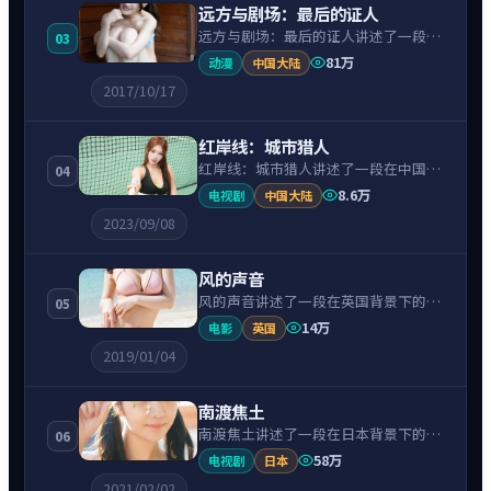
远方与剧场：最后的证人
远方与剧场：最后的证人讲述了一段在
03
中国大陆背景下的科幻故事，围绕章子
81万
动漫
中国大陆
怡饰演的主角逐层展开，人物动机与命
2017/10/17
运转折相互牵引，节奏紧凑、情绪克
制。
红岸线：城市猎人
红岸线：城市猎人讲述了一段在中国大
04
陆背景下的动作故事，围绕张译饰演的
8.6万
电视剧
中国大陆
主角逐层展开，人物动机与命运转折相
2023/09/08
互牵引，节奏紧凑、情绪克制。
风的声音
风的声音讲述了一段在英国背景下的战
05
争故事，围绕蒂尔达·斯文顿饰演的主
14万
电影
英国
角逐层展开，人物动机与命运转折相互
2019/01/04
牵引，节奏紧凑、情绪克制。
南渡焦土
南渡焦土讲述了一段在日本背景下的动
06
作故事，围绕广濑铃饰演的主角逐层展
58万
电视剧
日本
开，人物动机与命运转折相互牵引，节
2021/02/02