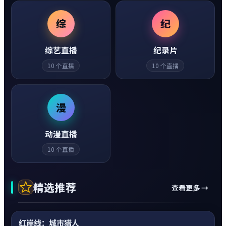
综
纪
综艺直播
纪录片
10
个直播
10
个直播
漫
动漫直播
10
个直播
精选推荐
查看更多 →
动作
0:20
神作
超清4K
红岸线：城市猎人