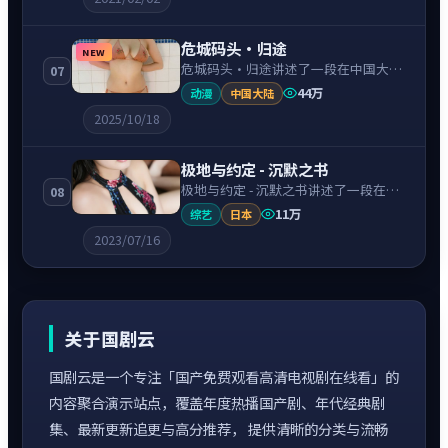
奏紧凑、情绪克制。
危城码头·归途
NEW
危城码头·归途讲述了一段在中国大陆
07
背景下的喜剧故事，围绕张译饰演的主
44万
动漫
中国大陆
角逐层展开，人物动机与命运转折相互
2025/10/18
牵引，节奏紧凑、情绪克制。
极地与约定 - 沉默之书
极地与约定 - 沉默之书讲述了一段在日
08
本背景下的科幻故事，围绕广濑铃饰演
11万
综艺
日本
的主角逐层展开，人物动机与命运转折
2023/07/16
相互牵引，节奏紧凑、情绪克制。
关于国剧云
国剧云是一个专注「国产免费观看高清电视剧在线看」的
内容聚合演示站点，覆盖年度热播国产剧、年代经典剧
集、最新更新追更与高分推荐， 提供清晰的分类与流畅