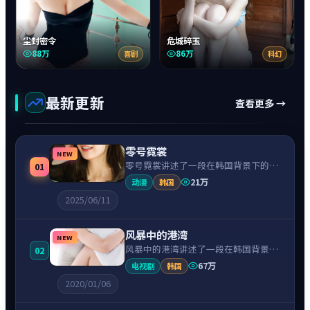
尘封密令
危城碎玉
88万
86万
喜剧
科幻
最新更新
查看更多 →
零号霓裳
NEW
零号霓裳讲述了一段在韩国背景下的悬
01
疑故事，围绕朴叙俊饰演的主角逐层展
21万
动漫
韩国
开，人物动机与命运转折相互牵引，节
2025/06/11
奏紧凑、情绪克制。
风暴中的港湾
NEW
风暴中的港湾讲述了一段在韩国背景下
02
的冒险故事，围绕韩孝周饰演的主角逐
67万
电视剧
韩国
层展开，人物动机与命运转折相互牵
2020/01/06
引，节奏紧凑、情绪克制。