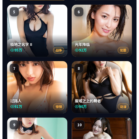
5
6
极地之名字 II
光年降临
95万
92万
战争
犯罪
7
8
过路人
废墟之上的舞者
91万
90万
惊悚
动漫
9
10