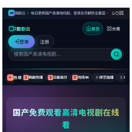
国剧云 · 每日更新国产高清电视剧，登录会员解锁全量蓝光剧集与无广告追更
国剧云
首页
分类
登录
注册
热搜
韩剧热播
日剧高分
院线4K
综艺独播
动漫
1
2
3
4
5
国产免费观看高清电视剧在线
看